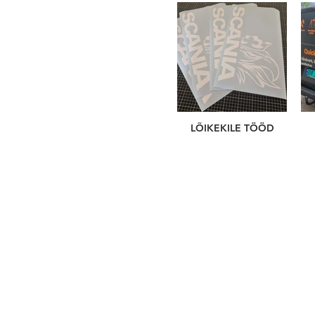
LÕIKEKILE TÖÖD
Val