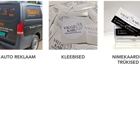
AUTO REKLAAM
KLEEBISED
NIMEKAARD
TRÜKISED
Avatud:
E, K, R 10.00-16.00
Tel.
5666 5222
|
info@valgekaru.ee
ge Karu OÜ | Reg. 16533081 | INKU maja, boks 7, Põllu tn 4, 
Jälgi Valge Karu Facebookis!