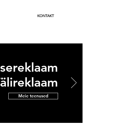
KONTAKT
isereklaam
älireklaam
Meie teenused