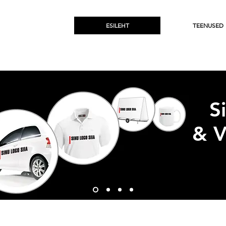
ESILEHT
TEENUSED
S
&
V