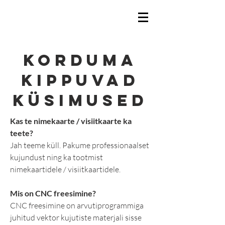
Korduma
kippuvad
küsimused
Kas te nimekaarte / visiitkaarte ka
teete?
Jah teeme küll. Pakume professionaalset
kujundust ning ka tootmist
nimekaartidele / visiitkaartidele.
Mis on CNC freesimine?
CNC freesimine on arvutiprogrammiga
juhitud vektor kujutiste materjali sisse