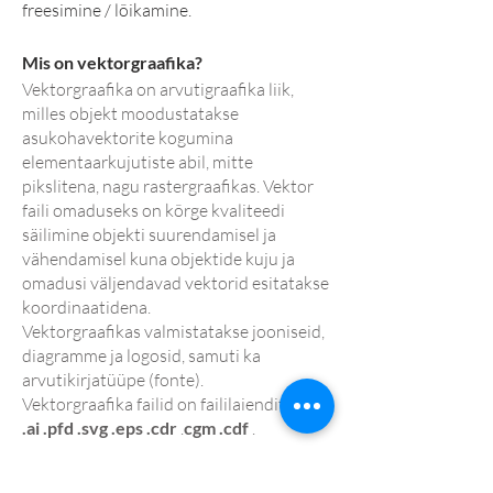
freesimine / lõikamine.
Mis on vektorgraafika?
Vektorgraafika on arvutigraafika liik,
milles objekt moodustatakse
asukohavektorite kogumina
elementaarkujutiste abil, mitte
pikslitena, nagu rastergraafikas. Vektor
faili omaduseks on kõrge kvaliteedi
säilimine objekti suurendamisel ja
vähendamisel kuna objektide kuju ja
omadusi väljendavad vektorid esitatakse
koordinaatidena.
Vektorgraafikas valmistatakse jooniseid,
diagramme ja logosid, samuti ka
arvutikirjatüüpe (fonte).
Vektorgraafika failid on faililaienditega:
.ai
.pfd
.svg
.eps
.cdr
.
cgm
.cdf
.